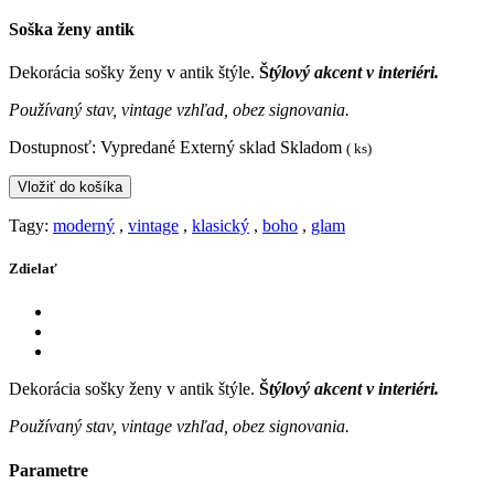
Soška ženy antik
Dekorácia sošky ženy v antik štýle.
Š
týlový akcent v interiéri.
Používaný stav, vintage vzhľad, obez signovania.
Dostupnosť:
Vypredané
Externý sklad
Skladom
(
ks)
Vložiť do košíka
Tagy:
moderný
,
vintage
,
klasický
,
boho
,
glam
Zdielať
Dekorácia sošky ženy v antik štýle.
Š
týlový akcent v interiéri.
Používaný stav, vintage vzhľad, obez signovania.
Parametre