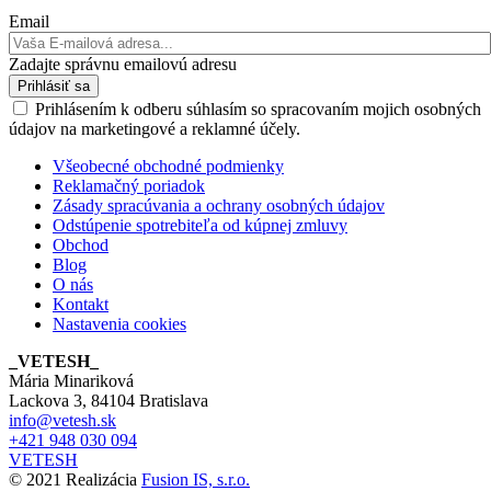
Email
Zadajte správnu emailovú adresu
Prihlásiť sa
Prihlásením k odberu súhlasím so spracovaním mojich osobných
údajov na marketingové a reklamné účely.
Všeobecné obchodné podmienky
Reklamačný poriadok
Zásady spracúvania a ochrany osobných údajov
Odstúpenie spotrebiteľa od kúpnej zmluvy
Obchod
Blog
O nás
Kontakt
Nastavenia cookies
_VETESH_
Mária Minariková
Lackova 3, 84104 Bratislava
info@vetesh.sk
+421 948 030 094
VETESH
© 2021 Realizácia
Fusion IS, s.r.o.