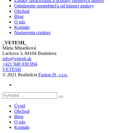
Zásady spracúvania a ochrany osobných údajov
Odstúpenie spotrebiteľa od kúpnej zmluvy
Obchod
Blog
O nás
Kontakt
Nastavenia cookies
_VETESH_
Mária Minariková
Lackova 3, 84104 Bratislava
info@vetesh.sk
+421 948 030 094
VETESH
© 2021 Realizácia
Fusion IS, s.r.o.
Úvod
Obchod
Blog
O nás
Kontakt