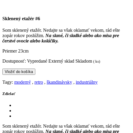
Sklenený etažér #6
Som sklenený etažér. Nedajte sa však oklamať vekom, rád ešte
zopár rokov poslúžim.
Na slané, či sladké alebo ako misa pre
čerstvé ovocie alebo koláčiky.
Priemer 23cm
Dostupnosť:
Vypredané
Externý sklad
Skladom
(
ks)
Vložiť do košíka
Tagy:
moderný
,
retro
,
škandinávsky
,
industriálny
Zdielať
Som sklenený etažér. Nedajte sa však oklamať vekom, rád ešte
zopár rokov poslúžim.
Na slané, či sladké alebo ako misa pre