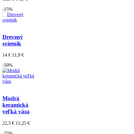
-15%
Drevený
svietnik
14 €
11,9 €
-50%
Modrá
keramická
veľká váza
22,5 €
11,25 €
-25%