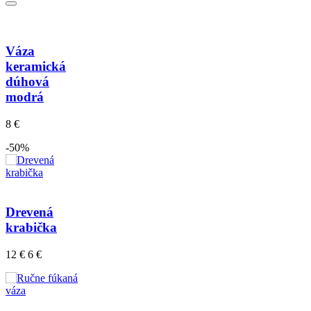
Váza
keramická
dúhová
modrá
8 €
-50%
Drevená
krabička
12 €
6 €