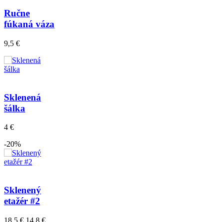
Ručne
fúkaná váza
9,5 €
Sklenená
šálka
4 €
-20%
Sklenený
etažér #2
18,5 €
14,8 €