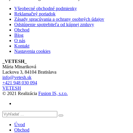
Všeobecné obchodné podmienky
Reklamačný poriadok
Zásady spracúvania a ochrany osobných údajov
Odstúpenie spotrebiteľa od kúpnej zmluvy
Obchod
Blog
O nás
Kontakt
Nastavenia cookies
_VETESH_
Mária Minariková
Lackova 3, 84104 Bratislava
info@vetesh.sk
+421 948 030 094
VETESH
© 2021 Realizácia
Fusion IS, s.r.o.
Úvod
Obchod